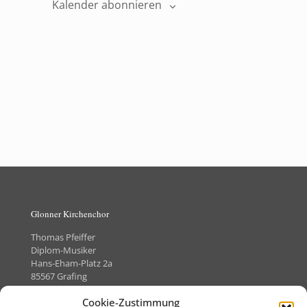
Kalender abonnieren
Glonner Kirchenchor
Thomas Pfeiffer
Diplom-Musiker
Hans-Eham-Platz 2a
85567 Grafing
Telefon +49 (0)8092-8505373
Cookie-Zustimmung