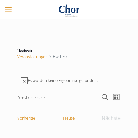
Hochzeit
Hochzeit
Veranstaltungen
Veranstaltungen
Es wurden keine Ergebnisse gefunden.
Hinweis
Veranstaltungen
Veranstalt
Anstehende
Liste
Suche
Ansichten-
Datum
Suche
Navigation
und
wählen.
Ansichten,
Nächste
Veranstaltungen
Vorherige
Heute
Navigation
Veranstalt