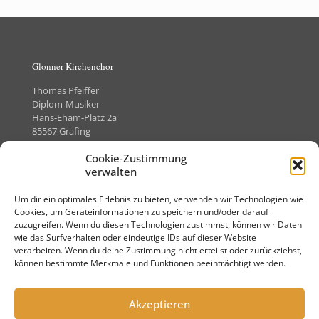
Glonner Kirchenchor
Thomas Pfeiffer
Diplom-Musiker
Hans-Eham-Platz 2a
85567 Grafing
Telefon +49 (0)8092-8505373
Cookie-Zustimmung
verwalten
Um dir ein optimales Erlebnis zu bieten, verwenden wir Technologien wie
Kontakt
Cookies, um Geräteinformationen zu speichern und/oder darauf
zuzugreifen. Wenn du diesen Technologien zustimmst, können wir Daten
Impressum
wie das Surfverhalten oder eindeutige IDs auf dieser Website
verarbeiten. Wenn du deine Zustimmung nicht erteilst oder zurückziehst,
Datenschutz
können bestimmte Merkmale und Funktionen beeinträchtigt werden.
Akzeptieren