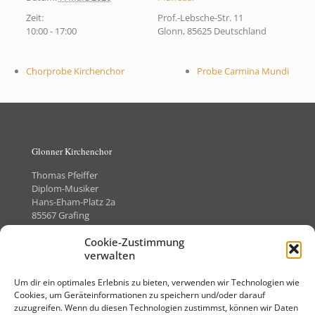
Zeit:
Prof.-Lebsche-Str. 11
10:00 - 17:00
Glonn
,
85625
Deutschland
Chorprobe Kirchenchor
Probe Carmina Mundi
Glonner Kirchenchor
Thomas Pfeiffer
Diplom-Musiker
Hans-Eham-Platz 2a
85567 Grafing
Telefon +49 (0)8092-8505373
Cookie-Zustimmung
verwalten
Um dir ein optimales Erlebnis zu bieten, verwenden wir Technologien wie
Kontakt
Cookies, um Geräteinformationen zu speichern und/oder darauf
zuzugreifen. Wenn du diesen Technologien zustimmst, können wir Daten