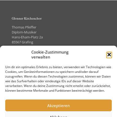
Glonner Kirchenchor
Thomas Pfeiffer
Diplom-Musiker
Hans-Eham-Platz 2a
85567 Grafing
Telefon +49 (0)8092-8505373
Cookie-Zustimmung
verwalten
Um dir ein optimales Erlebnis zu bieten, verwenden wir Technologien wie
Kontakt
Cookies, um Geräteinformationen zu speichern und/oder darauf
zuzugreifen. Wenn du diesen Technologien zustimmst, können wir Daten
Impressum
wie das Surfverhalten oder eindeutige IDs auf dieser Website
verarbeiten. Wenn du deine Zustimmung nicht erteilst oder zurückziehst,
Datenschutz
können bestimmte Merkmale und Funktionen beeinträchtigt werden.
Akzeptieren