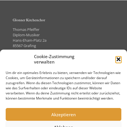
Glonner Kirchenchor
Thomas Pfeiffer
Diplom-Musiker
Hans-Eham-Platz 2a
85567 Grafing
Telefon +49 (0)8092-8505373
Cookie-Zustimmung
verwalten
Um dir ein optimales Erlebnis zu bieten, verwenden wir Technologien wie
Kontakt
Cookies, um Geräteinformationen zu speichern und/oder darauf
zuzugreifen. Wenn du diesen Technologien zustimmst, können wir Daten
Impressum
wie das Surfverhalten oder eindeutige IDs auf dieser Website
verarbeiten. Wenn du deine Zustimmung nicht erteilst oder zurückziehst,
Datenschutz
können bestimmte Merkmale und Funktionen beeinträchtigt werden.
Akzeptieren