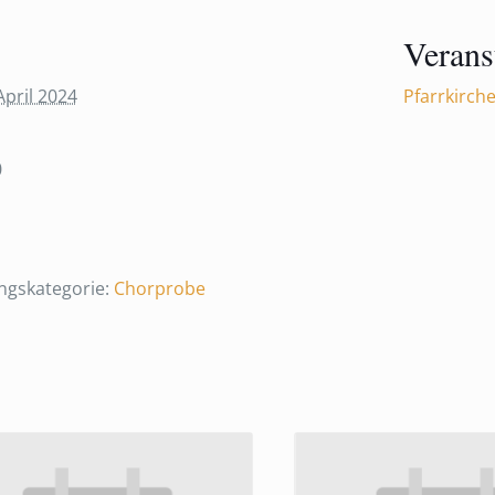
Verans
April 2024
Pfarrkirch
0
ngskategorie:
Chorprobe