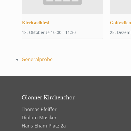
Kirchweihfest
Gottesdien
18. Oktober @ 10:00
-
11:30
25. Dezem
Generalprobe
Glonner Kirchenchor
Thomas Pfeiffer
Diplom-Musiker
Hans-Eham-Platz 2a