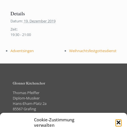
Details
Datum:
19. Dezember 2019
Zeit:
19:30 - 21:00
Adventsingen
Weihnachtsfestgottesdienst
Glonner Kirchenchor
Thomas Pfeiffer
Diplom-Musiker
Hans-Eham-Platz 2a
85567 Grafing
Telefon +49 (0)8092-8505373
Cookie-Zustimmung
verwalten