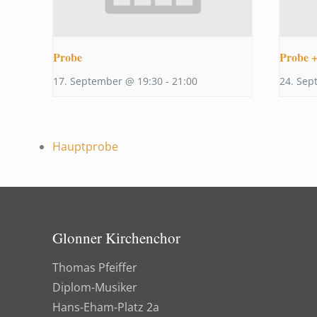
Probe
Probe +
17. September @ 19:30
-
21:00
24. Sep
Hauptprobe
Glonner Kirchenchor
Thomas Pfeiffer
Diplom-Musiker
Hans-Eham-Platz 2a