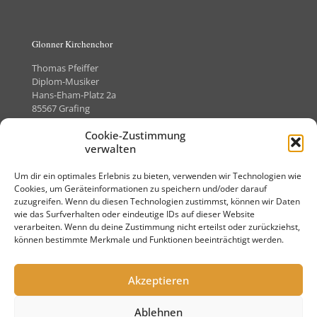
Glonner Kirchenchor
Thomas Pfeiffer
Diplom-Musiker
Hans-Eham-Platz 2a
85567 Grafing
Telefon +49 (0)8092-8505373
Cookie-Zustimmung
verwalten
Um dir ein optimales Erlebnis zu bieten, verwenden wir Technologien wie
Kontakt
Cookies, um Geräteinformationen zu speichern und/oder darauf
zuzugreifen. Wenn du diesen Technologien zustimmst, können wir Daten
Impressum
wie das Surfverhalten oder eindeutige IDs auf dieser Website
verarbeiten. Wenn du deine Zustimmung nicht erteilst oder zurückziehst,
Datenschutz
können bestimmte Merkmale und Funktionen beeinträchtigt werden.
Akzeptieren
Ablehnen