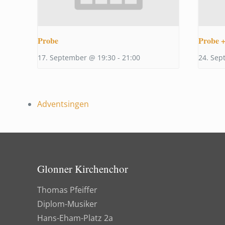
Probe
Probe +
17. September @ 19:30
-
21:00
24. Sep
Adventsingen
Glonner Kirchenchor
Thomas Pfeiffer
Diplom-Musiker
Hans-Eham-Platz 2a