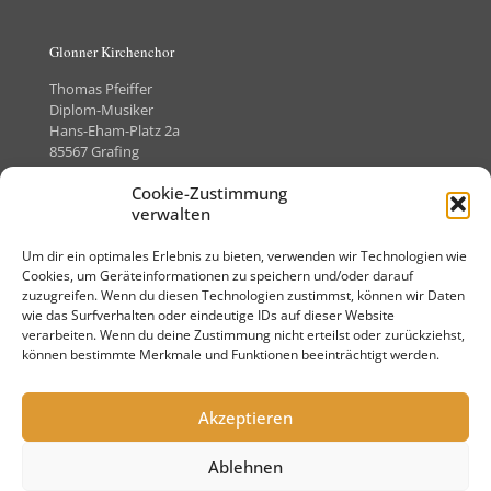
Glonner Kirchenchor
Thomas Pfeiffer
Diplom-Musiker
Hans-Eham-Platz 2a
85567 Grafing
Telefon +49 (0)8092-8505373
Cookie-Zustimmung
verwalten
Um dir ein optimales Erlebnis zu bieten, verwenden wir Technologien wie
Kontakt
Cookies, um Geräteinformationen zu speichern und/oder darauf
zuzugreifen. Wenn du diesen Technologien zustimmst, können wir Daten
Impressum
wie das Surfverhalten oder eindeutige IDs auf dieser Website
verarbeiten. Wenn du deine Zustimmung nicht erteilst oder zurückziehst,
Datenschutz
können bestimmte Merkmale und Funktionen beeinträchtigt werden.
Akzeptieren
Ablehnen