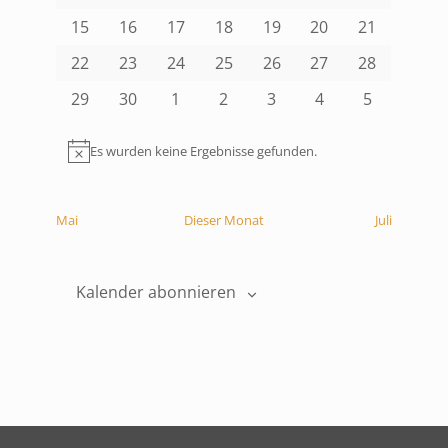
Veranstaltungen
Veranstaltungen
Veranstaltungen
Veranstaltungen
Veranstaltungen
Veranstaltungen
Veranstalt
0
0
0
0
0
0
0
15
16
17
18
19
20
21
Veranstaltungen
Veranstaltungen
Veranstaltungen
Veranstaltungen
Veranstaltungen
Veranstaltungen
Veranstalt
0
0
0
0
0
0
0
22
23
24
25
26
27
28
Veranstaltungen
Veranstaltungen
Veranstaltungen
Veranstaltungen
Veranstaltungen
Veranstaltungen
Veranstalt
0
0
0
0
0
0
0
29
30
1
2
3
4
5
Veranstaltungen
Veranstaltungen
Veranstaltungen
Veranstaltungen
Veranstaltungen
Veranstaltungen
Veranstalt
Es wurden keine Ergebnisse gefunden.
Hinweis
Mai
Dieser Monat
Juli
Kalender abonnieren