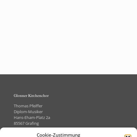
Glonner Kirchenchor
Thomas Pfeiffer
Diplom-Musiker
Hans-Eham-Platz 2a
85567 Grafing
Telefon +49 (0)8092-8505373
Cookie-Zustimmung