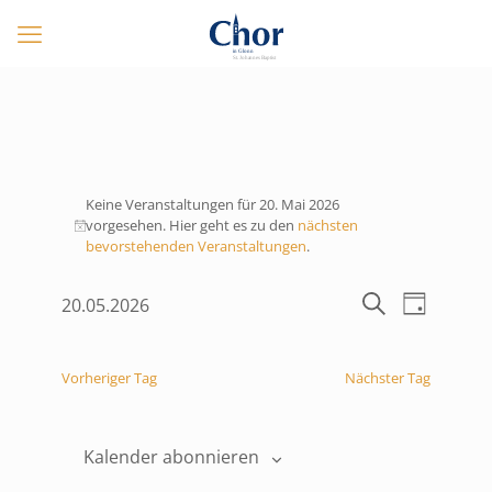
Veranstaltungen
Keine Veranstaltungen für 20. Mai 2026
für
vorgesehen. Hier geht es zu den
nächsten
Hinweis
20.
bevorstehenden Veranstaltungen
.
Mai
Veranstaltungen
Veranstalt
20.05.2026
2026
Tag
Suche
Ansichten-
Datum
Suche
Navigation
und
wählen.
Ansichten,
Vorheriger Tag
Nächster Tag
Navigation
Kalender abonnieren