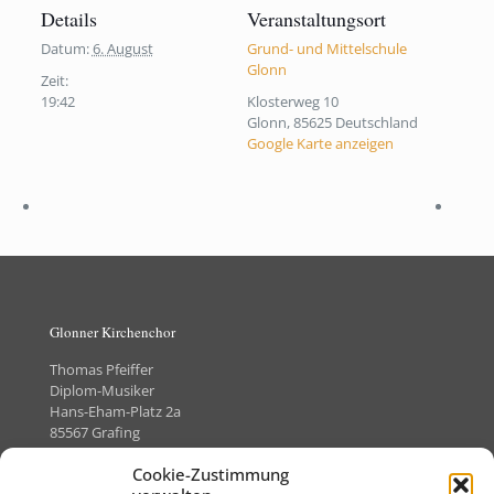
Details
Veranstaltungsort
Datum:
6. August
Grund- und Mittelschule
Glonn
Zeit:
19:42
Klosterweg 10
Glonn
,
85625
Deutschland
Google Karte anzeigen
Glonner Kirchenchor
Thomas Pfeiffer
Diplom-Musiker
Hans-Eham-Platz 2a
85567 Grafing
Telefon +49 (0)8092-8505373
Cookie-Zustimmung